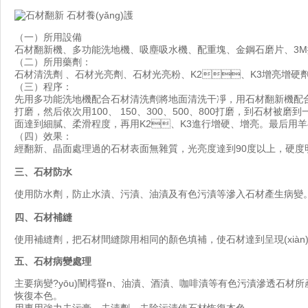
（一）所用設備
石材翻新機、多功能洗地機、吸塵吸水機、配重塊、金鋼石磨片、3M拋
（二）所用藥劑：
石材清洗劑 、石材光亮劑、石材光亮粉、K2、K3增亮增
（三）程序：
先用多功能洗地機配合石材清洗劑將地面清洗干凈，用石材翻新機配合不
打磨，然后依次用100、 150、300、500、800打磨，到
面達到細膩、柔滑程度，再用K2、K3進行增硬、增亮。最后
（四）效果：
經翻新、晶面處理過的石材表面無雜質，光亮度達到90度以上，硬
三、石材防水
使用防水劑，防止水漬、污漬、油漬及有色污漬等滲入石材產生病變
四、石材補縫
使用補縫劑，把石材間縫隙用相同的顏色填補，使石材達到呈現(xiàn
五、石材病變處理
主要病變?yōu)闉樗疂n、油漬、酒漬、咖啡漬等有色污漬滲透石材
恢復本色。
用專用強力去污膏、去漬劑，去除污漬使石材恢復本色。