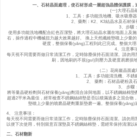
一、
石材晶面
處理，使石材形成一層超強晶體保護膜，達
(一)大理石晶
1、工具：多功能洗地機、吸水吸
2、藥劑：K2、K3結晶水及石材保
3、步驟
使用多功能洗地機配合紅色百潔墊，將大理石結晶水灑在地面上及施等量的
右，操作過程中機械扭力越大效果越好。 換上天然纖維墊噴上少量的“
硬度，整個保養(yǎng)工程到此已完成。整個大
4、注意事
每天視不同需要而做日常清潔工作，定時除塵保持石面清潔。請勿用
刷，因地刷的不規(guī)則壓力及硬度易磨損地面
（二）
花崗巖晶面
處
1、 工具：多功能清洗機、不銹鋼
2、 藥劑：石材晶硬粉及石材保
3、 步驟
將等量晶硬粉劑與石材保養(yǎng)劑混合涂與地面，以不銹鋼絲棉
超過2平米為最佳，經常檢查不銹鋼絲綿墊是否以積滿過多之混合物，適
墊噴上少量的噴磨晶硬劑重新墊磨一遍。整個保養(yǎng)過
4、 注意事項：
每天視不同需要而做
日常清潔
工作，定時除塵保持石面清潔。請勿用
以便下次使用，特別留意百潔墊及不銹鋼絲棉墊，需經常保持清潔以確保
二、石材翻新