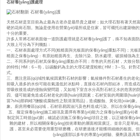
石材養(yǎng)護
處理
天然石材是至目前為止最為古老亦是最昂貴之建材；如大理石類有著天然富變化
硬的花崗石類。無論是使用在營業(yè)場所或是住家，皆可襯托出建
十分的重要。
許多人常將石材表面做一道防護處理就是石材養(yǎng)護了，殊不知表面防護只是石
大致上可分為下列幾點：
一、石材表面處理方式不同(粗糙面與光板面的保養(yǎng)重點不同)；光
糙面之保養(yǎng)：有原始糙面再生、去除污染、防水處理、破損補強為主
二、不同系列的石材其保養(yǎng)重點亦不同；市售的天然石材
的特性( HM：6～8)，以碳酸鈣為主的大理石硬度較軟( HM：3～5)。針
式。
三、應注意區(qū)域性氣候因素對石材的影響；氣候條件對石材產生的老化
前吸入過多的水份可能在氣溫低於冰點時，直接在石材內部結冰，而造成石材
管吸收後造成的侵蝕病變問題，又如地下室含水分高對石材泛水的危害的防護
四、儘可能避免造成石材老化的環(huán)境因素；石材安裝的周圍環(huán)
當?shù)那鍧崉?鹽酸或腐蝕性之類清潔用品)，造成酸蝕、黃化現(xiàn)象
象。廚房用餐區(qū)域，石材容易因油污及色料造成污染。所以在保養(yǎn
五、擬定保養(yǎng)施工細項及選擇有專業(yè)能力之保養(yǎng)業(
制定與工時規(guī)劃，確認必須施工保養(yǎng)項目之後，以正確保養
雜的建材，所以相關保養(yǎng)技術牽動的層面相當廣泛。並非只是單純
護，甚至未必需要使用重型研磨機，在研磨過後才能獲得細緻的板面。但是
(yǎng)護部以多年的專業(yè)經驗、藥劑及器