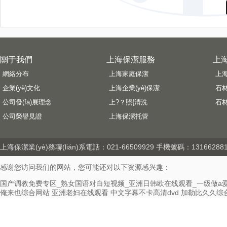
關于我們
上海保潔服務
上海
網絡分布
上海家庭保潔
上
企業(yè)文化
上海企業(yè)保潔
石
公司發(fā)展理念
上?？照{清洗
石
公司榮譽見證
上海保潔托管
上海保潔
業(yè)務聯(lián)系電話：021-66509929 手機號碼：13166288193
感谢您访问我们的网站，您可能还对以下资源感兴趣：
国产调教免费专区_熟女国语对白短视频_亚洲日韩欧在线观看_一级做a
俺来也综合网站
亚洲老妇在线观看
中文字幕不卡高清dvd
加勒比久久综