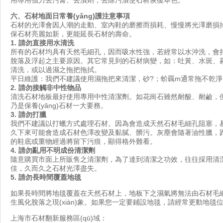
六、石材地面日常養(yǎng)護注意事項
石材的光澤會因人潮的走動、室內鞋的磨擦而損耗、慢慢將光澤磨損掉
保石材亮麗如新，更能延長石材的壽命。
1.
請勿直接用水清洗
所有的石材均具有天然毛細孔，因而吸水性強，若經常以水沖洗，
脫落及浮起之主要原因。其它常見到的石材病變，如：吐黃、水斑、
清洗，或以過濕之拖把拖拭。
平日維護：我們不建議使用濕拖把來清潔，砂?；蚧覊m通常拖不乾淨
2.
請勿接觸非中性物品
清洗石材地板最好使用專用中性清潔劑。如花崗石雖然耐酸、耐鹼
乃是保養(yǎng)石材一大要務。
3.
請勿打臘
我們不建議以打蠟方式處理石材。因為會造成天然石材毛細孔阻塞，易
久下來可能會造成石材色澤改變及黏膩、髒污。灰塵會隨著油性臘，
的鞋底或重物經過將留下污痕，顯得格外難看。
4.
請勿亂用不明成份清潔劑
隨意購買市面上所販售之清潔劑，為了達到清潔之功效，往往採
佳，久而久之石材光澤盡失。
5.
請勿長時間覆蓋地毯
如果長時間將地毯覆蓋在天然石材上，地板下之濕氣將無法由石材毛細孔揮發(
生風化脫落之現(xiàn)象。如果您一定要鋪設地毯，請經常更動地毯位置
上海市石材翻新服務區(qū)域：