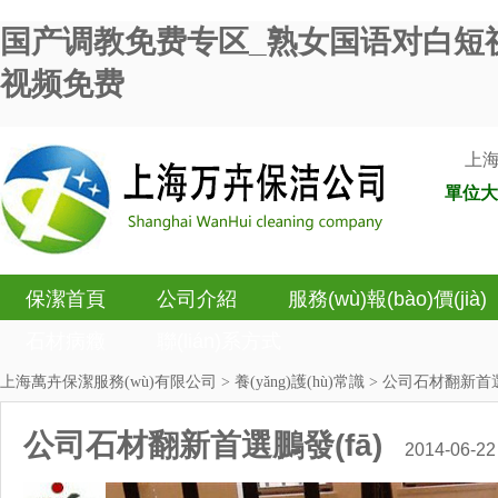
国产调教免费专区_熟女国语对白短
视频免费
上海
單位大型
保潔首頁
公司介紹
服務(wù)報(bào)價(jià)
石材病癥
聯(lián)系方式
上海萬卉保潔服務(wù)有限公司
>
養(yǎng)護(hù)常識
> 公司石材翻新首選
公司石材翻新首選鵬發(fā)
2014-06-22