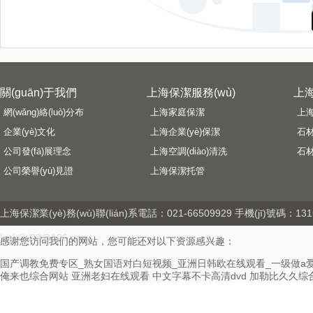
關(guān)于我們
上海保潔服務(wù)
上海
網(wǎng)絡(luò)分布
上海家庭保潔
上
企業(yè)文化
上海企業(yè)保潔
石
公司發(fā)展理念
上海空調(diào)清洗
石
公司榮譽(yù)見證
上海保潔托管
上海保潔
業(yè)務(wù)聯(lián)系電話：021-66509929 手機(jī)號碼：131
leshijie88@126.com
感谢您访问我们的网站，您可能还对以下资源感兴趣：
国产调教免费专区_熟女国语对白短视频_亚洲日韩欧在线观看_一级做a
俺来也综合网站
亚洲老妇在线观看
中文字幕不卡高清dvd
加勒比久久综