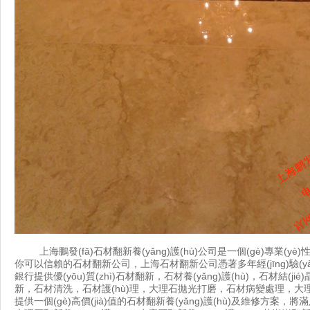
上海鵬發(fā)石材翻新養(yǎng)護(hù)公司
是一個(gè)專業(y
你可以信賴的石材翻新公司，上海石材翻新公司憑著多年經(jīng)驗(yàn)
銀行提供優(yōu)質(zhì)石材翻新，
石材養(yǎng)護(hù)
，石材結(jié)
新，石材清洗，石材護(hù)理，
大理石拋光
打磨，石材病變處理，
大
提供一個(gè)高價(jià)值的石材翻新養(yǎng)護(hù)及維修方案，將滿足