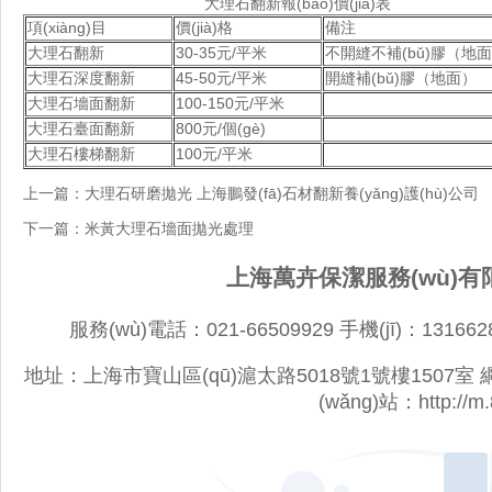
大理石翻新報(bào)價(jià)表
項(xiàng)目
價(jià)格
備注
大理石翻新
30-35元/平米
不開縫不補(bǔ)膠（地
大理石深度翻新
45-50元/平米
開縫補(bǔ)膠（地面）
大理石墻面翻新
100-150元/平米
大理石臺面翻新
800元/個(gè)
大理石樓梯翻新
100元/平米
上一篇：
大理石研磨拋光 上海鵬發(fā)石材翻新養(yǎng)護(hù)公司
下一篇：
米黃大理石墻面拋光處理
上海萬卉保潔服務(wù)有限
服務(wù)電話：021-66509929 手機(jī)：131662
地址：上海市寶山區(qū)滬太路5018號1號樓1507室 網(wǎng)
(wǎng)站：
http://m